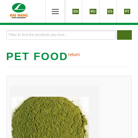
EN
RU
ES
PT
PET FOOD
return